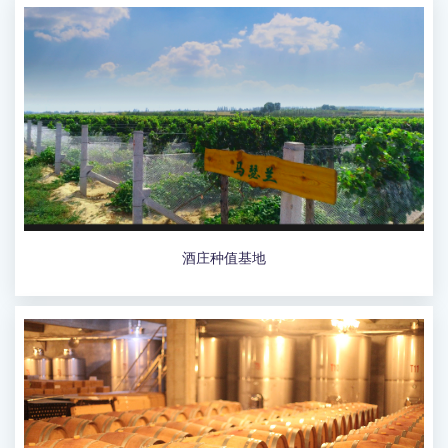
酒庄种值基地