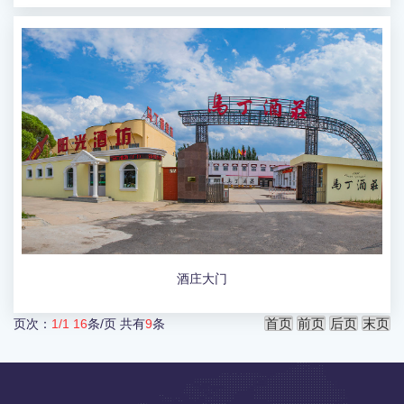
酒庄大门
页次：
1/1
16
条/页 共有
9
条