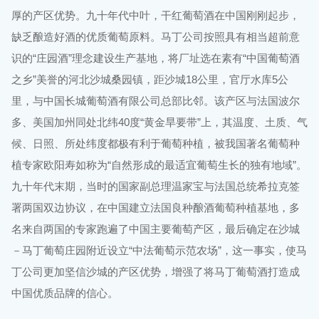
厚的产区优势。九十年代中叶，干红葡萄酒在中国刚刚起步，
缺乏酿造好酒的优质葡萄原料。马丁公司按照具有相当超前意
识的“庄园酒”理念建设生产基地，将厂址选在素有“中国葡萄酒
之乡”美誉的河北沙城桑园镇，距沙城18公里，官厅水库5公
里，与中国长城葡萄酒有限公司总部比邻。该产区与法国波尔
多、美国加州同处北纬40度“黄金旱要带”上，其温度、土质、气
候、日照、所处纬度都极有利于葡萄种植，被我国著名葡萄种
植专家欧阳寿如称为“自然形成的最适宜葡萄生长的独有地域”。
九十年代末期，当时的国家副总理温家宝与法国总统希拉克签
署两国双边协议，在中国建立法国良种酿酒葡萄种植基地，多
名来自两国的专家跑遍了中国主要葡萄产区，最后确定在沙城
－马丁葡萄庄园附近设立“中法葡萄示范农场”，这一事实，使马
丁公司更加坚信沙城的产区优势，增强了将马丁葡萄酒打造成
中国优质品牌的信心。