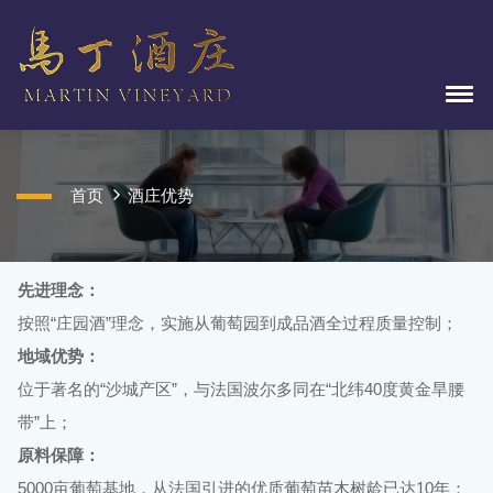
首页
酒庄优势
先进理念：
按照“庄园酒”理念，实施从葡萄园到成品酒全过程质量控制；
地域优势：
位于著名的“沙城产区”，与法国波尔多同在“北纬40度黄金旱腰
带”上；
原料保障：
5000亩葡萄基地，从法国引进的优质葡萄苗木树龄已达10年；