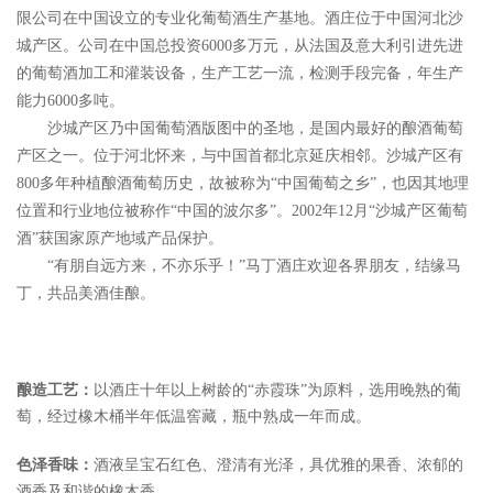
限公司在中国设立的专业化葡萄酒生产基地。酒庄位于中国河北沙
城产区。公司在中国总投资6000多万元，从法国及意大利引进先进
的葡萄酒加工和灌装设备，生产工艺一流，检测手段完备，年生产
能力6000多吨。
沙城产区乃中国葡萄酒版图中的圣地，是国内最好的酿酒葡萄
产区之一。位于河北怀来，与中国首都北京延庆相邻。沙城产区有
800多年种植酿酒葡萄历史，故被称为“中国葡萄之乡”，也因其地理
位置和行业地位被称作“中国的波尔多”。2002年12月“沙城产区葡萄
酒”获国家原产地域产品保护。
“有朋自远方来，不亦乐乎！”马丁酒庄欢迎各界朋友，结缘马
丁，共品美酒佳酿。
酿造工艺：
以酒庄十年以上树龄的“赤霞珠”为原料，选用晚熟的葡
萄，经过橡木桶半年低温窖藏，瓶中熟成一年而成。
色泽香味：
酒液呈宝石红色、澄清有光泽，具优雅的果香、浓郁的
酒香及和谐的橡木香。