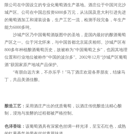
限公司在中国设立的专业化葡萄酒生产基地。酒庄位于中国河北沙
城产区。公司在中国总投资6000多万元，从法国及意大利引进先进
的葡萄酒加工和灌装设备，生产工艺一流，检测手段完备，年生产
能力6000多吨。
沙城产区乃中国葡萄酒版图中的圣地，是国内最好的酿酒葡萄
产区之一。位于河北怀来，与中国首都北京延庆相邻。沙城产区有
800多年种植酿酒葡萄历史，故被称为“中国葡萄之乡”，也因其地理
位置和行业地位被称作“中国的波尔多”。2002年12月“沙城产区葡萄
酒”获国家原产地域产品保护。
“有朋自远方来，不亦乐乎！”马丁酒庄欢迎各界朋友，结缘马
丁，共品美酒佳酿。
酿造工艺：
采用酒庄产出的优质葡萄，以酒庄传统酿造法精心酿
制，浸泡与发酵的过程都被严格控制。
色泽香味：
该葡萄酒具有深紫色丝绸一样光泽，呈宝石红色，成熟
的红果香气并带有丝丝青草味道。